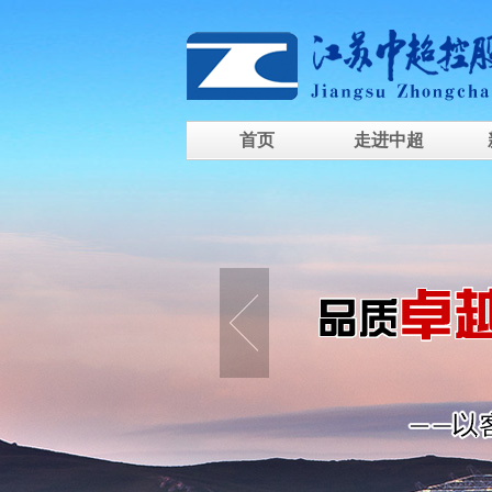
首页
走进中超